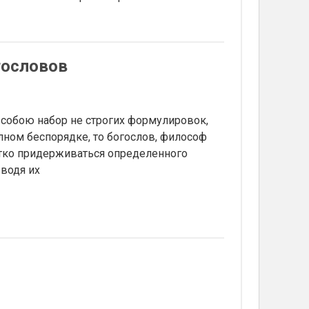
гословов
собою набор не строгих формулировок,
лном беспорядке, то богослов, философ
четко придерживаться определенного
водя их