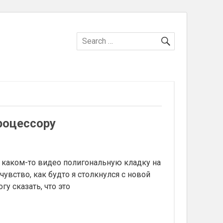
SEARCH
Search
for:
роцессору
 каком-то видео полигональную кладку на
увство, как будто я столкнулся с новой
у сказать, что это