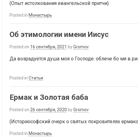
(Опыт истолкования евангельской притчи)
Posted in
Монастырь
Об этимологии имени Иисус
Posted on
16 сентября, 2021
by
Gromov
Да возрадуется душа моя о Господе: облече бо мя в ри
Posted in
Статьи
Ермак и Золотая баба
Posted on
26 сентября, 2020
by
Gromov
(Историософский очерк о святых покровителях ермако
Posted in
Монастырь