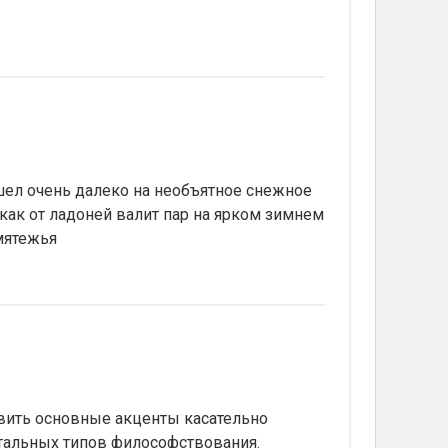
ел очень далеко на необъятное снежное
как от ладоней валит пар на ярком зимнем
мятежья
авить основные акценты касательно
тальных типов философствования.