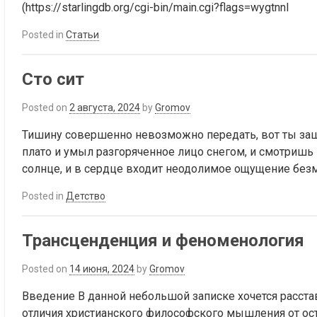
(https://starlingdb.org/cgi-bin/main.cgi?flags=wygtnnl
Posted in
Статьи
Сто сит
Posted on
2 августа, 2024
by
Gromov
Тишину совершенно невозможно передать, вот ты заш
плато и умыл разгоряченное лицо снегом, и смотришь 
солнце, и в сердце входит неодолимое ощущение без
Posted in
Детство
Трансценденция и феноменология
Posted on
14 июня, 2024
by
Gromov
Введение В данной небольшой записке хочется расст
отличия христианского философского мышления от ос