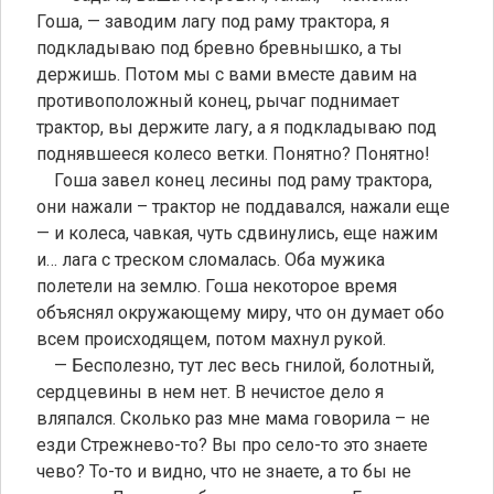
Гоша, — заводим лагу под раму трактора, я
подкладываю под бревно бревнышко, а ты
держишь. Потом мы с вами вместе давим на
противоположный конец, рычаг поднимает
трактор, вы держите лагу, а я подкладываю под
поднявшееся колесо ветки. Понятно? Понятно!
Гоша завел конец лесины под раму трактора,
они нажали – трактор не поддавался, нажали еще
— и колеса, чавкая, чуть сдвинулись, еще нажим
и… лага с треском сломалась. Оба мужика
полетели на землю. Гоша некоторое время
объяснял окружающему миру, что он думает обо
всем происходящем, потом махнул рукой.
— Бесполезно, тут лес весь гнилой, болотный,
сердцевины в нем нет. В нечистое дело я
вляпался. Сколько раз мне мама говорила – не
езди Стрежнево-то? Вы про село-то это знаете
чево? То-то и видно, что не знаете, а то бы не