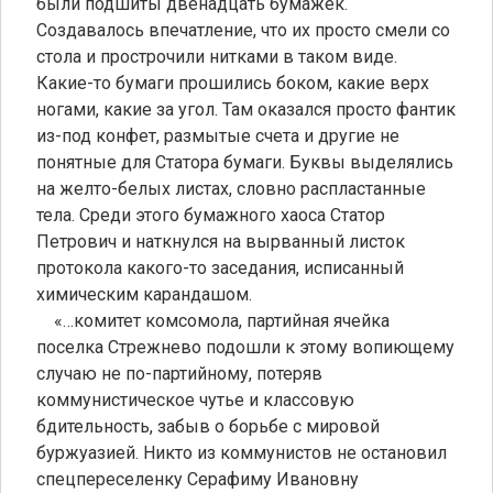
были подшиты двенадцать бумажек.
Создавалось впечатление, что их просто смели со
стола и прострочили нитками в таком виде.
Какие-то бумаги прошились боком, какие верх
ногами, какие за угол. Там оказался просто фантик
из-под конфет, размытые счета и другие не
понятные для Статора бумаги. Буквы выделялись
на желто-белых листах, словно распластанные
тела. Среди этого бумажного хаоса Статор
Петрович и наткнулся на вырванный листок
протокола какого-то заседания, исписанный
химическим карандашом.
«…комитет комсомола, партийная ячейка
поселка Стрежнево подошли к этому вопиющему
случаю не по-партийному, потеряв
коммунистическое чутье и классовую
бдительность, забыв о борьбе с мировой
буржуазией. Никто из коммунистов не остановил
спецпереселенку Серафиму Ивановну