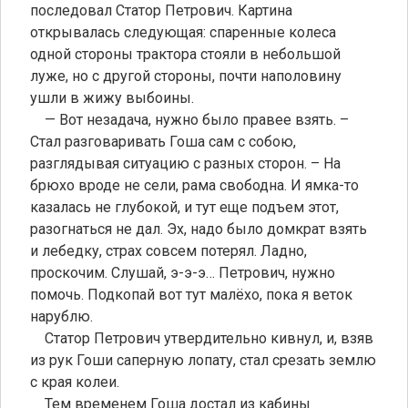
последовал Статор Петрович. Картина
открывалась следующая: спаренные колеса
одной стороны трактора стояли в небольшой
луже, но с другой стороны, почти наполовину
ушли в жижу выбоины.
— Вот незадача, нужно было правее взять. –
Стал разговаривать Гоша сам с собою,
разглядывая ситуацию с разных сторон. – На
брюхо вроде не сели, рама свободна. И ямка-то
казалась не глубокой, и тут еще подъем этот,
разогнаться не дал. Эх, надо было домкрат взять
и лебедку, страх совсем потерял. Ладно,
проскочим. Слушай, э-э-э… Петрович, нужно
помочь. Подкопай вот тут малёхо, пока я веток
нарублю.
Статор Петрович утвердительно кивнул, и, взяв
из рук Гоши саперную лопату, стал срезать землю
с края колеи.
Тем временем Гоша достал из кабины