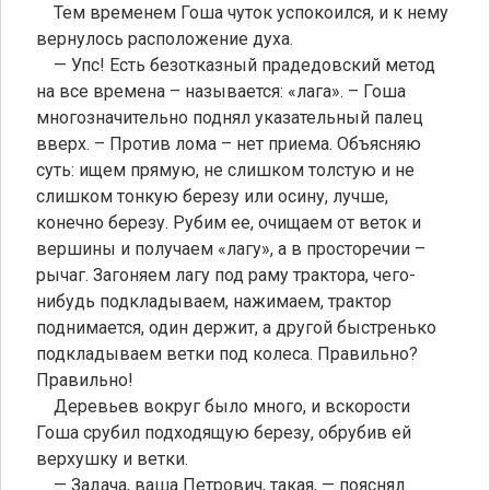
Тем временем Гоша чуток успокоился, и к нему
вернулось расположение духа.
— Упс! Есть безотказный прадедовский метод
на все времена – называется: «лага». – Гоша
многозначительно поднял указательный палец
вверх. – Против лома – нет приема. Объясняю
суть: ищем прямую, не слишком толстую и не
слишком тонкую березу или осину, лучше,
конечно березу. Рубим ее, очищаем от веток и
вершины и получаем «лагу», а в просторечии –
рычаг. Загоняем лагу под раму трактора, чего-
нибудь подкладываем, нажимаем, трактор
поднимается, один держит, а другой быстренько
подкладываем ветки под колеса. Правильно?
Правильно!
Деревьев вокруг было много, и вскорости
Гоша срубил подходящую березу, обрубив ей
верхушку и ветки.
— Задача, ваша Петрович, такая, — пояснял