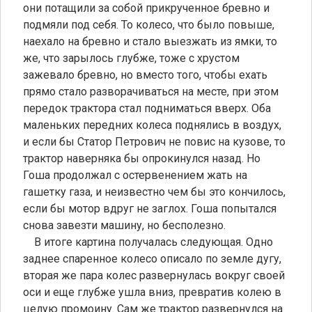
они потащили за собой прикрученное бревно и
подмяли под себя. То колесо, что было повыше,
наехало на бревно и стало выезжать из ямки, то
же, что зарылось глубже, тоже с хрустом
зажевало бревно, но вместо того, чтобы ехать
прямо стало разворачиваться на месте, при этом
передок трактора стал подниматься вверх. Оба
маленьких передних колеса поднялись в воздух,
и если бы Статор Петрович не повис на кузове, то
трактор наверняка бы опрокинулся назад. Но
Гоша продолжал с остервенением жать на
гашетку газа, и неизвестно чем бы это кончилось,
если бы мотор вдруг не заглох. Гоша попытался
снова завезти машину, но бесполезно.
В итоге картина получалась следующая. Одно
заднее спаренное колесо описало по земле дугу,
вторая же пара колес развернулась вокруг своей
оси и еще глубже ушла вниз, превратив колею в
целую промоину. Сам же трактор развернулся на