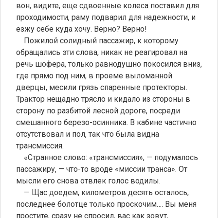
вон, видите, еще сдвоенные колеса поставил для
проходимости, раму подварил для надежности, и
езжу себе куда хочу. Верно? Верно!
Пожилой солидный пассажир, к которому
обращались эти слова, никак не реагировал на
речь шофера, только равнодушно покосился вниз,
где прямо под ним, в проеме выломанной
дверцы, месили грязь спаренные протекторы.
Трактор нещадно трясло и кидало из стороны в
сторону по разбитой лесной дороге, посреди
смешанного березо-осинника. В кабине частично
отсутствовал и пол, так что была видна
трансмиссия.
«Странное слово: «трансмиссия», — подумалось
пассажиру, — что-то вроде «миссии транса». От
мысли его снова отвлек голос водилы.
— Щас доедем, километров десять осталось,
последнее болотце только проскочим…. Вы меня
простите, сразу не спросил, вас как зовут,