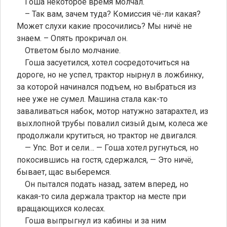
Гоша некоторое время молчал.
– Так вам, зачем туда? Комиссия чё-ли какая?
Может слухи какие просочились? Мы ничё не
знаем. – Опять прокричал он.
Ответом было молчание.
Гоша засуетился, хотел сосредоточиться на
дороге, но не успел, трактор нырнул в ложбинку,
за которой начинался подъем, но выбраться из
нее уже не сумел. Машина стала как-то
заваливаться набок, мотор натужно затарахтел, из
выхлопной трубы повалил сизый дым, колеса же
продолжали крутиться, но трактор не двигался.
— Упс. Вот и сели… — Гоша хотел ругнуться, но
покосившись на гостя, сдержался, — Это ничё,
бывает, щас выберемся.
Он пытался подать назад, затем вперед, но
какая-то сила держала трактор на месте при
вращающихся колесах.
Гоша выпрыгнул из кабины и за ним