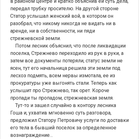
в районом центре и кратко объяснив ей суть дела,
передал трубку просителю. На другой стороне
Статор услышал женский вой, в котором он
разобрал, что никому никогда не видать ни в
аренде, ни в собственности, ни пяди
стрежневской земли.
Потом лесник объяснил, что после ликвидации
поселка, Стрежнево переходило из рук в руки, а
затем все документы потеряли, статус земли не
ясен, тут его начальница решила эти земли под
лесхоз подмять, всем нервы измотала, ее из
прокуратуры уже выгонять стали. Теперь как
услышит про Стрежнево, так орет. Короче
пропади ты пропадом, стрежневская земля.
Тут-то и зашел случайно в контору лесника
Гоша и, ухватив мгновенно суть разговора,
предложил Статору Петровичу услуги по доставки
его тела в бывший поселок за определенное
вознаграждение…