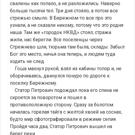
свалены как попало, а не разложились. Наверно
больше тысячи тел. Три дня стояло, а потом все
стрежью смыло. В Бережном-то все про это
узнали, а не сказали никому, потому что это родня
наша. Там же «городок НКВД» стоял, стражи
жили, нас берегли. Все поселенцы через
Стрежнево шли, тюрьма там была, склады. Забыл
Бог это место, ничья она теперь, и людям туда
ходить не след.
Гоша махнул рукой, взял из кабины топор и, не
оборачиваясь, двинулся понуро по дороге к
поселку Бережному.
Статор Петрович подождал пока его спина не
скроется за поворотом и пошел в
противоположную сторону. Сразу за болотом
началась горелая тайга с желтой хвоей на соснах,
будто мир сфотографировали в режиме сепия.
Пройдя часа два, Статор Петрович вышел на
берег реки.