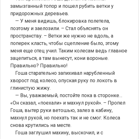
замызганный топор и пошел рубить ветки у
придорожных деревьев.
— У меня видишь, блокировка полетела,
поэтому и заелозили. – Стал объяснять он
пространству. – Ветки же нужно не вдоль, а
поперек класть, чтобы сцепление было, этому
меня еще отец учил. Таким колесам ведь главное
зацепиться, а там вынесут, кони вороные.
Правильно? Правильно!
Гоша старательно запихивал нарубленный
хворост под колесо, опуская руку по локоть в
глинистую жижу.
— Вы, уважаемый, постойте пока в сторонке…
«Он сказал, «поехали» и махнул рукой». – Пропел
Гоша, вытер руки ветошью, залез в кабину,
махнул рукой, но поехать так и не смог. Колеса
снова крутились на месте.
Гоша заглушил махину, выскочил, и с