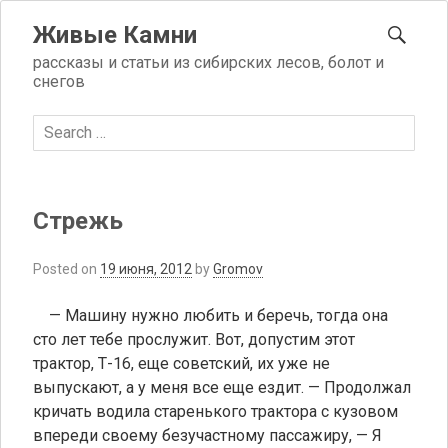
Skip
SEA
Живые Камни
to
content
рассказы и статьи из сибирских лесов, болот и
снегов
Search
for:
Стрежь
Posted on
19 июня, 2012
by
Gromov
— Машину нужно любить и беречь, тогда она
сто лет тебе прослужит. Вот, допустим этот
трактор, Т-16, еще советский, их уже не
выпускают, а у меня все еще ездит. — Продолжал
кричать водила старенького трактора с кузовом
впереди своему безучастному пассажиру, — Я