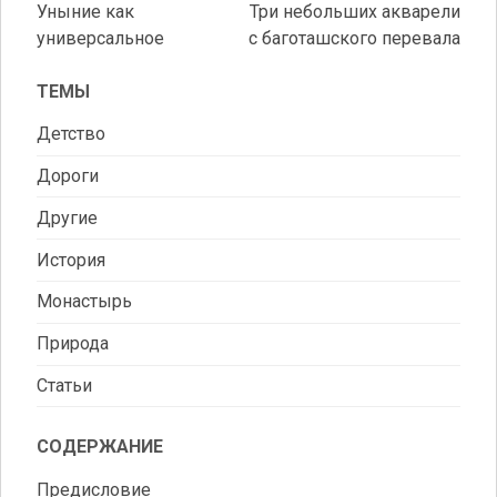
Уныние как
Три небольших акварели
Навигация
универсальное
с баготашского перевала
по
ТЕМЫ
записям
Детство
Дороги
Другие
История
Монастырь
Природа
Статьи
СОДЕРЖАНИЕ
Предисловие