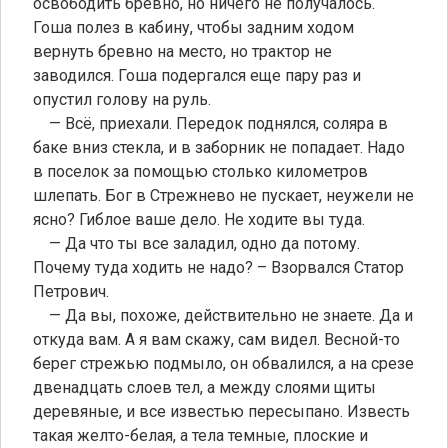
освободить бревно, но ничего не получалось.
Гоша полез в кабину, чтобы задним ходом
вернуть бревно на место, но трактор не
заводился. Гоша подергался еще пару раз и
опустил голову на руль.
— Всё, приехали. Передок поднялся, соляра в
баке вниз стекла, и в заборник не попадает. Надо
в поселок за помощью столько километров
шлепать. Бог в Стрежнево не пускает, неужели не
ясно? Гиблое ваше дело. Не ходите вы туда.
— Да что ты все заладил, одно да потому.
Почему туда ходить не надо? – Взорвался Статор
Петрович.
— Да вы, похоже, действительно не знаете. Да и
откуда вам. А я вам скажу, сам видел. Весной-то
берег стрежью подмыло, он обвалился, а на срезе
двенадцать слоев тел, а между слоями щиты
деревяные, и все известью пересыпано. Известь
такая желто-белая, а тела темные, плоские и