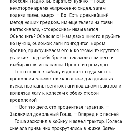
поехали. Ладно, выбираться нужно. – Гоша
некоторое время напряженно сидел, затем
поднял палец вверх. – Во! Есть древнейший
метод наших предков, им еще телеги из грязи
вытаскивали, «стоеросина» называется.
Объяснить? Объясняю! Нам даже ничего и рубить
не нужно, обломок лаги пригодится. Берем
бревно, прикручиваем его к колесам, те крутятся,
увлекает под себя бревно, наезжают на него и
выбираются из западни. Просто и премудро.
Гоша полез в кабину и достал оттуда моток
проволоки, затем отломал от нее два длинных
куска, протащил остаток лаги под дном трактора и
привязал лагу к колесам с обеих сторон
проволокой.
— Вот это дело, сто процентная гарантия. —
Заключил довольный Гоша, — Вперед и с песней.
Гоша заскочил в кабину и завел трактор. Колеса
сначала привычно прокрутились в жиже. Затем