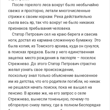
После горелого леса вокруг было необычайно
свежо и просторно, летали многочисленные
стрижи к своим норкам. Река действительно
съела весь яр, так что вокруг не было никаких
признаков пребывания человека.
Статор Петрович сел на краю берега и свесив
ноги, достал из кармана сложенную бумажку. Это
была копия, из Томского архива, куда он сунулся,
в поисках предков. Была у него единственная
зацепка: место рождения в паспорте – поселок
Стрежнево. До этого Статор Петрович страстно
желал узнать свое происхождение,
поскольку знал только объяснение вынесенное
им из детства, что его родители погибли, но никак
не решался начать поиски, пока не вышел на
пенсию. В архиве же, на его запрос о селе
Стрежнево, вынесли тоненькую, почему-то
обгорелую снизу папку, где в полном беспорядке