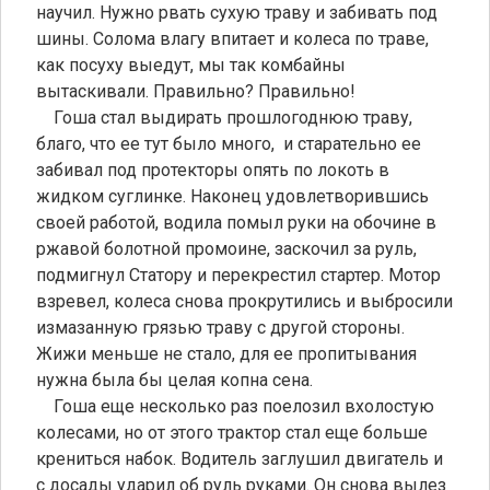
научил. Нужно рвать сухую траву и забивать под
шины. Солома влагу впитает и колеса по траве,
как посуху выедут, мы так комбайны
вытаскивали. Правильно? Правильно!
Гоша стал выдирать прошлогоднюю траву,
благо, что ее тут было много, и старательно ее
забивал под протекторы опять по локоть в
жидком суглинке. Наконец удовлетворившись
своей работой, водила помыл руки на обочине в
ржавой болотной промоине, заскочил за руль,
подмигнул Статору и перекрестил стартер. Мотор
взревел, колеса снова прокрутились и выбросили
измазанную грязью траву с другой стороны.
Жижи меньше не стало, для ее пропитывания
нужна была бы целая копна сена.
Гоша еще несколько раз поелозил вхолостую
колесами, но от этого трактор стал еще больше
крениться набок. Водитель заглушил двигатель и
с досады ударил об руль руками. Он снова вылез