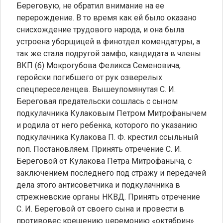
Береговую, не обратил внимание на ее
перерождение. В то время как ей было оказано
снисхождение трудового народа, и она была
устроена уборщицей в финотдел комендатуры, а
так же стала подругой замфо, кандидата в члены
ВКП (б) Мокрогубова Феликса Семеновича,
геройски погибшего от рук озверелых
спецпереселенцев. Вышеупомянутая С. И.
Береговая предательски сошлась с сыном
подкулачника Кулаковым Петром Митрофанычем
и родила от него ребенка, которого по указанию
подкулачника Кулакова П. Ф. крестил ссыльный
поп. Постановляем. Принять отречение С. И.
Береговой от Кулакова Петра Митрофаныча, с
заключением последнего под стражу и передачей
дела этого антисоветчика и подкулачника в
стрежневские органы НКВД. Принять отречение
С. И. Береговой от своего сына и провести в
противовес крещению церемонию «октябрин».