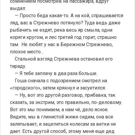
сомнением посмотрев на пассажира, вдруг
выдал:
— Просто беда какая-то. А на кой, спрашивается
ляд, вас в Стрежнево потянуло? Туда ведь даже
рыбачить не ездят, река весь яр смыла, одни
коряги кругом, и лес третий год горит, страшно
там. Не любят у нас в Бережном Стрежнево,
плохое место…
Стальной взгляд Стрежнева остановил его
тираду.
— Я тебе заплачу в два раза больше.
Гоша сначала с подозрением смотрел на
«городского», затем крякнул и засуетился:
— Ну, вот это другой разговор, прибавка, так
сказать, за экстрим, это правильно, по-деловому.
Вот это мы понимаем, а нам чё, дело ясное.
Видите, мы в глинистой жиже сидим, она все
заляпывает, и зацепиться колесам за ветки не
дает. Есть другой способ, этому меня еще дед