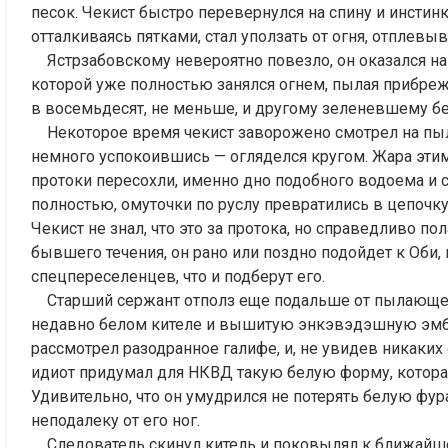
песок. Чекист быстро перевернулся на спину и инстинк
отталкиваясь пятками, стал уползать от огня, отплевы
Ястрзабовскому невероятно повезло, он оказался на 
которой уже полностью занялся огнем, пылая прибре
в восемьдесят, не меньше, и другому зеленевшему бе
Некоторое время чекист заворожено смотрел на пыл
немного успокоившись — огляделся кругом. Жара этим
протоки пересохли, именно дно подобного водоема и с
полностью, омуточки по руслу превратились в цепочку
Чекист не знал, что это за протока, но справедливо по
бывшего течения, он рано или поздно подойдет к Оби,
спецпереселенцев, что и подберут его.
Старший сержант отполз еще подальше от пылающего
недавно белом кителе и вышитую энкэвэдэшную эмбл
рассмотрел разодранное галифе, и, не увидев никаких
идиот придумал для НКВД такую белую форму, которая
Удивительно, что он умудрился не потерять белую фур
неподалеку от его ног.
Следователь скинул китель и поковылял к ближайше