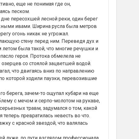
тивно, еще не понимая где он,
ваясь песком.
дне пересохшей лесной реки, один берег
жными ивами. Ширина русла была метров
регу огонь никак не угрожал.
ающую стену перед ним. Переведя дух и
 летом была такой, что многие речушки и
пасло героя. Протока обмелела не
 озерцев со стоялой зацветшей водой.
лагал, что двигаясь вниз по направлению
 по которой ходили паузки, перевозившие
 берега, зачем-то ощупал кубари на еще
ему с мечом и серпо-молотом на рукаве,
 серьезных травм, задумался о том, какой
 теперь превратилась невесть во что.
ажку с красной звездой, что валялась
й луже, по пути взглядом профессионала