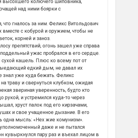
ти высохшего колючего шиповника,
рчащей над ними боярки с
, что гналось за ним. Феликс Витольдович
их вместе с кобурой и оружием, чтобы не
еток, корней и заноз.
су препятствий, огонь зашел уже справа
неподдельный ужас пробрался в его сердце.
сухой кашель. Плюс ко всему пот от
 выедающий едкий дым, не давал их
е знал уже куда бежать. Феликс
 на траву и свернуться клубком, ожидая
екая звериная уверенность, будто кто
о рукой, и устремился куда-то через
ышал, хруст палок под его кирзачами,
 ушах и свое учащенное дыхание. В его
сь одна мысль: «Нех жие комунизм».
руполномоченный даже и не пытался
 он кувыркнулся пару раз и въехал лицом в