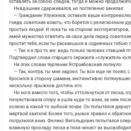
оставлять за собою следов, тогда и можно продолжить
Нквдэшник сдерживался, но постепенно закипал:
— Гражданин Улумэнов, оставьте ваши контрреволю
гнида, советская власть, что борется с религиозным 
простых людей. И пока ты на стороне эксплуататоров,
имей мужество ответить за свои дела перед советским
простит тебя, если ты раскаешься в содеянных тобою 
— Так и я про то же: ведь только человек ставший п
Подтвердил слова старшего сержанта «служитель куль
На этих словах терпение Ястрзабовский лопнуло:
— Так, контра, ты мне надоел. Ты все еще не понял,
бросился в сторону шамана, инстинктивно потянувшись
несколько прыжков достичь его.
Но нога вместо того, чтобы оттолкнуться от песка, о
почувствовала опору и ушла куда-то вниз, за ним пос
колено в какой-то зыбкой почве. Он попытался дернуть
мертвой хваткой. Более того, рывок привел к обратно
погрузился вниз. Феликс Витольдович попытался опере
влажную прохладу песка и пока чекист их высвободил