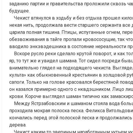
заданию партии и правительства проложили сквозь ча
будущее.
Чекист втянулся в ходьбу и без отдыха прошел килом
некая нить, продолжала вести старшего сержанта все 
царила полная тишина. Птицы, испуганные огнем, пере
обезвоживания в тайге пропали кровососущие, так что 
вводило энкэвэдешника в состояние нереальности пр
Вскоре русло реки сделало крутой поворот, и как т
яр, то тут же и увидел шамана. Тот сидел посреди быв
внимательно глядел на подходящего чекиста. Выгляд
культа» как обыкновенный крестьянин в холщовой ру
сапоги. Только на голове красовался берестяной повод
он казался примерно одного с нквдэшником. Лицо ли
крови. Короче выглядел шаман типично как замаскир
Между Ястрзабовским и шаманом стояла вода большо
проходила мокрая полоска песка. Феликса Витольдови
кончались перед этой полоской песка и продолжались 
дерева.
Чекист каким-то звериным наработанным чутьем чуял