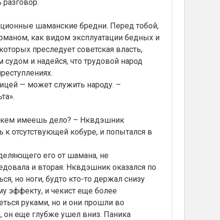
 разговор.
ционные шаманские бредни. Перед тобой,
дурманом, как видом эксплуатации бедных и
 которых преследует советская власть,
 судом и надейся, что трудовой народ
преступлениях.
тицей — может служить народу. –
та».
 с кем имеешь дело? – Нквдэшник
 к отсутствующей кобуре, и попытался в
тделяющего его от шамана, не
ледовала и вторая. Нквдэшник оказался по
ся, но ноги, будто кто-то держал снизу
му эффекту, и чекист еще более
ться руками, но и они прошли во
, он еще глубже ушел вниз. Паника