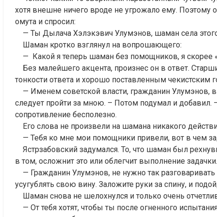
хотя внешне ничего вроде не угрожало ему. Поэтому о
омута и спросил:
— Ты Дылача Хэлэкэвич Улумэнов, шаман села этого,
Шаман кротко взглянул на вопрошающего:
— Какой я теперь шаман без помощников, я скорее «
Без малейшего акцента, произнес он в ответ. Старши
тонкости ответа и хорошо поставленным чекистским г
— Именем советской власти, гражданин Улумэнов, в
следует пройти за мною. – Потом подумал и добавил. —
сопротивление бесполезно.
Его слова не произвели на шамана никакого действи
— Тебя ко мне мои помощники привели, вот в чем за
Ястрзабовский задумался. То, что шаман был рехнувш
в том, осложнит это или облегчит выполнение задачки
— Гражданин Улумэнов, не нужно так разговаривать с
усугублять свою вину. Заложите руки за спину, и подой
Шаман снова не шелохнулся и только очень отчетлив
— От тебя хотят, чтобы ты после огненного испытания