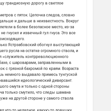
щу грандиозную дорогу в светлое
етров с пяток. Цепочка следов, словно
дальше и дальше в неизвестность. Вокруг
летели в более безопасное место, из-за
не гнусил и извечный гул гнуса. Это все
оисходящего.
олько Ястрзабовский обогнул выступающий
шего русла на остатке огромного ствола, и
ел «служитель контрреволюционного
бахе, с шароварами, заправленными в
ок с грязной бахромой по краям. Возраста
шь немного выдавало примесь тунгуской
овавшийся идеологический диверсант.
го омута и только с одной стороны
ча только смутило, что следы шамана
уже на другой стороне у самого ствола
 что-то неладное, какую-то ловушку,