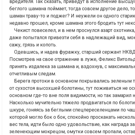
вредителя. Так сказать, приведут в исполнение высшу
беглого шамана поймает, тогда совсем другое дело, то
шаман траву-то и поджег? И неужели он одного старик
недавно прошел, кроме шамана этого бродить тут нек
Чекист повеселел, и в нем проснулся азарт охотника,
даже попытался привезти себя в надлежащий вид, мок
сажу, грязь и копоть.
Одевшись, и надев фуражку, старший сержант НКВД 
Посмотрев на свое отражение в луже, Феликс Витольд
принять издалека за шамана и, вздохнув, с максималь
отчетливым следам.
Берега протоки в основном покрывались зеленым тал
от сухостоя высохшей болотины, тут поживиться не ос
основном где-то вне поля видимости, но так замарил н
Насколько мучительно тяжело продвигаться по болотис
шкуре, гоняясь за беглыми спецпереселенцами по чаща
которой могло бок о бок, спокойно проскакать нескол
вес тела, идти было одно удовольствие, как награда 
зеленеющим мокрецом, омутки совсем пропали, остава