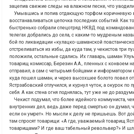
зацепив свежие следы на влажном песке, что уводили
Умывшись и попив отдающую торфом коричневую воду
восстанавливаться цепочка последних событий. Как то
быстренько собрали спецотряд НКВД под командование
телегах добрались до села, с каким-то мудреным назв
бой по ликвидации «кулацко-шаманской повстанческой
отстреливаться из избы, да куда там, у чекистов три пу
положили, остальные сдались. Их главарь, шаман Улумэн
товарищ комиссар, Березин А.А., пленных с конвоем н
отправил, а сам с четырьмя бойцами и информатором н
куда пошел шаман, и через высохшее болото повел от
Ястрзабовский отлучился, и курнул чуток, а окурок п
себя. А как стена огня поднялась, тут уже не до раздум
Чекист подумал, что более идейного коммуниста, чем
внутренних дел, ведь даже перед смертью он думал, ч
если он умрет». Но мысли к делу не пришьешь. Вот дойд
там спросят товарищи: «А где, уважаемый товарищ Яст
товарищами? И где ваш табельный револьвер?» И шлепн