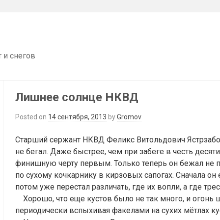
т и снегов
Лишнее солнце НКВД
Posted on
14 сентября, 2013
by
Gromov
Старший сержант НКВД Феликс Витольдович Ястрзабов
не бегал. Даже быстрее, чем при забеге в честь деся
финишную черту первым. Только теперь он бежал не п
по сухому кочкарнику в кирзовых сапогах. Сначала он
потом уже перестал различать, где их вопли, а где тре
Хорошо, что еще кустов было не так много, и огонь ш
периодически вспыхивая факелами на сухих мётлах ку