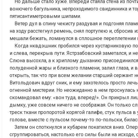
Но дальше стало хуже. Впереди стаяла стена из поч
вонючего багульника, непроходимого свидинника и то
пятисантиметровыми шипами.
Ветер дул в спину чекисту раздувая и подгоняя пламя
на ходу расстегнул ремень, снял портупею и, сбросив 
мешали бежать, ломанулся в сплошное переплетении в
Когда нквдэшник пробился через кустарниковую поло
и слева, перекрыв пути. Ястрзабовский заметался, и 
Слюна высохла, а к хриплому дыханию присоединился 
полуденной жары и близкого пламени, залил глаза, и
открыть, так что при всем желании старший сержант н
Витольдович вдруг сник, и ему захотелось просто лечь
огненной мистерии. Но неожиданно в нем проснулась н
скомандовал ему: «вон туда, вперед!». Он прикрыл лиц
дымку, уже совсем ничего не соображая. Он только сл
треск ткани пропоротой корягой галифе, стук пульса в
голове, вместе с пульсом почему-то по-польски, била
Затем он споткнулся и кубарем покатился вниз. Опе
сгруппироваться, настолько его силы были на исходе,