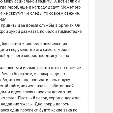
ю меру социальной защиты. А вот если он
гда герой, еще и награду дадут. Может это
а не скрутит? И следы-то совсем свежие,
ому.
 привитый за время службы в органах. Он
рой рукой размазав по белой гимнастерке
был готов к выполнению задания.
ович подумал, что его самого можно
ной для него скоростью двинулся по
ьником и ивами, так что огню, в отличие
обенно было чем, и пожар чадил в
ебо, что солнце превратилось в луну.
той тайге, чекист знал на собственной
м, и вдруг такая широкая дорога, по
ько телег. Плотный песок, хорошо держал
за недавние ужасы. Дно покрывалось
лся один проспект, будто какие зэка по