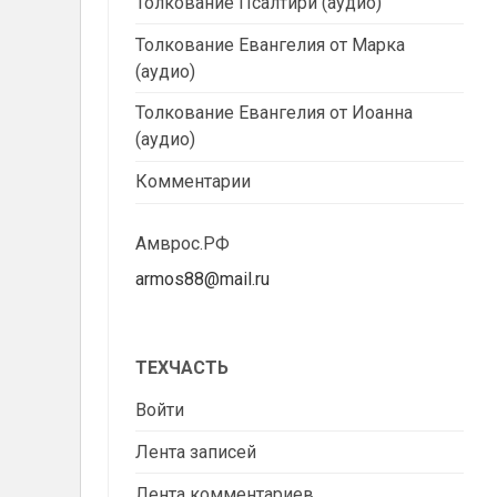
Толкование Псалтири (аудио)
Толкование Евангелия от Марка
(аудио)
Толкование Евангелия от Иоанна
(аудио)
Комментарии
Амврос.РФ
armos88@mail.ru
ТЕХЧАСТЬ
Войти
Лента записей
Лента комментариев