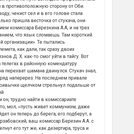
 в противоположную сторону от Оби.
, чекист сел и в его голове стала
лько пришла весточка от стукача, они
м комиссара Березкина А.А, и на трех
анием, что язык сломаешь. Там короткий
 организации». Те пытались
лемета, как дали, так сразу двоих
ов Д. Х. как-то смог уйти в тайгу. Вот
а телегах в районную комендатуру
а перехват шамана двинулся. Стукач знал,
ряд наперерез. На последнем привале
о привычке щелчком стрельнул подальше от
ий.
 он, трудно найти в комиссариате
то, мол, «пусть живет коммунизм, даже
ет он теперь до берега, его подберут, а
рзабовский, ваш комиссар Березин А.А. с
ут его тут же, как дезертира, труса и