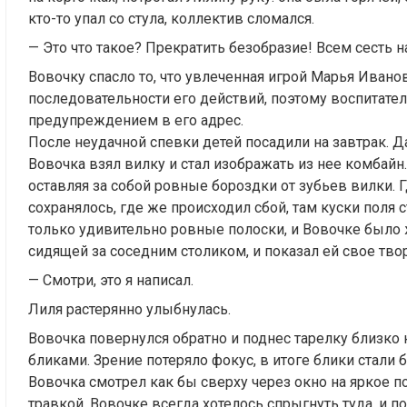
кто-то упал со стула, коллектив сломался.
— Это что такое? Прекратить безобразие! Всем сесть н
Вовочку спасло то, что увлеченная игрой Марья Иванов
последовательности его действий, поэтому воспитат
предупреждением в его адрес.
После неудачной спевки детей посадили на завтрак. Д
Вовочка взял вилку и стал изображать из нее комбай
оставляя за собой ровные бороздки от зубьев вилки. 
сохранялось, где же происходил сбой, там куски поля
только удивительно ровные полоски, и Вовочке было 
сидящей за соседним столиком, и показал ей свое тво
— Смотри, это я написал.
Лиля растерянно улыбнулась.
Вовочка повернулся обратно и поднес тарелку близко к
бликами. Зрение потеряло фокус, в итоге блики стали
Вовочка смотрел как бы сверху через окно на яркое 
травкой. Вовочке всегда хотелось спрыгнуть туда, и по