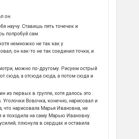
л он.
бя научу. Ставишь пять точечек и
ерь попробуй сам.
 хотя немножко не так как у
ал, он как-то не так соединил точки, и
 смотри, можно по-другому. Рисуем острый
вот сюда, а отсюда сюда, а потом сюда и
н из первых в группе, хотя далось это
. Уголочки Вовочка, конечно, нарисовал и
а, что нарисовала Марья Ивановна, не
ая и походила на саму Марью Ивановну.
усилий, плюнула в сердцах и оставила