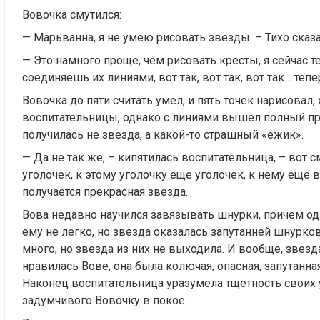
Вовочка смутился:
— Марьванна, я не умею рисовать звезды. – Тихо сказа
— Это намного проще, чем рисовать кресты, я сейчас те
соединяешь их линиями, вот так, вот так, вот так… теп
Вовочка до пяти считать умел, и пять точек нарисовал,
воспитательницы, однако с линиями вышел полный пров
получилась не звезда, а какой-то страшный «ежик».
— Да не так же, – кипятилась воспитательница, – вот
уголочек, к этому уголочку еще уголочек, к нему еще 
получается прекрасная звезда.
Вова недавно научился завязывать шнурки, причем оди
ему не легко, но звезда оказалась запутанней шнурков
много, но звезда из них не выходила. И вообще, звезд
нравилась Вове, она была колючая, опасная, запутанн
Наконец воспитательница уразумела тщетность своих 
задумчивого Вовочку в покое.