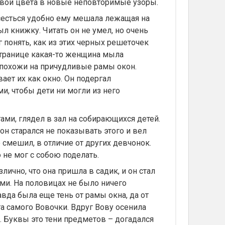
 свой цвета в новые неповторимые узоры.
усесться удобно ему мешала лежащая на
ыл книжку. Читать он не умел, но очень
г понять, как из этих черных решеточек
транице какая-то женщина мыла
 похожи на причудливые рамы окон.
ает их как окно. Он подергал
и, чтобы дети ни могли из него
гами, глядел в зал на собирающихся детей.
он старался не показывать этого и вел
 смешил, в отличие от других девчонок.
 не мог с собою поделать.
лично, что она пришла в садик, и он стал
и. На половицах не было ничего
авда была еще тень от рамы окна, да от
а самого Вовочки. Вдруг Вову осенила
. Буквы это тени предметов – догадался