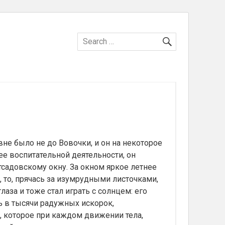
SEARCH
Search
for:
не было не до Вовочки, и он на некоторое
ее воспитательной деятельности, он
садовскому окну. За окном яркое летнее
 то, прячась за изумрудными листочками,
лаза и тоже стал играть с солнцем: его
ь в тысячи радужных искорок,
, которое при каждом движении тела,