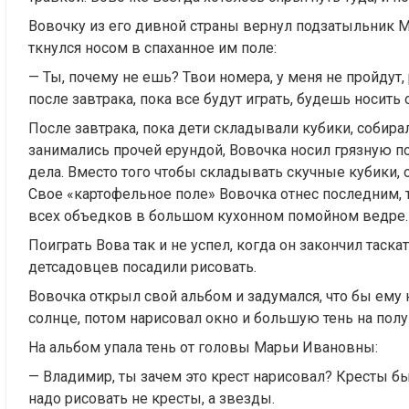
Вовочку из его дивной страны вернул подзатыльник М
ткнулся носом в спаханное им поле:
— Ты, почему не ешь? Твои номера, у меня не пройдут, 
после завтрака, пока все будут играть, будешь носить 
После завтрака, пока дети складывали кубики, собирал
занимались прочей ерундой, Вовочка носил грязную п
дела. Вместо того чтобы складывать скучные кубики, 
Свое «картофельное поле» Вовочка отнес последним, т
всех объедков в большом кухонном помойном ведре.
Поиграть Вова так и не успел, когда он закончил таска
детсадовцев посадили рисовать.
Вовочка открыл свой альбом и задумался, что бы ему н
солнце, потом нарисовал окно и большую тень на полу 
На альбом упала тень от головы Марьи Ивановны:
— Владимир, ты зачем это крест нарисовал? Кресты б
надо рисовать не кресты, а звезды.