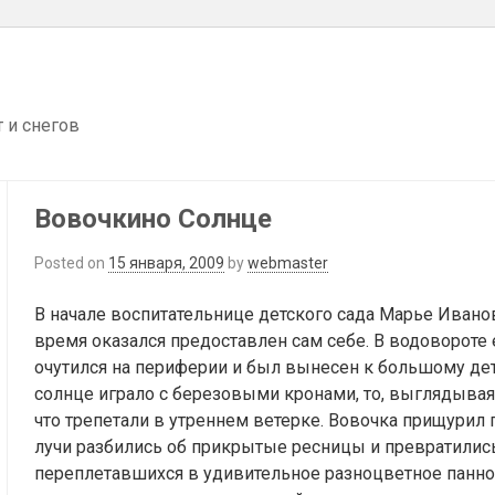
т и снегов
Вовочкино Солнце
Posted on
15 января, 2009
by
webmaster
В начале воспитательнице детского сада Марье Иванов
время оказался предоставлен сам себе. В водовороте 
очутился на периферии и был вынесен к большому дет
солнце играло с березовыми кронами, то, выглядывая,
что трепетали в утреннем ветерке. Вовочка прищурил г
лучи разбились об прикрытые ресницы и превратилис
переплетавшихся в удивительное разноцветное панно