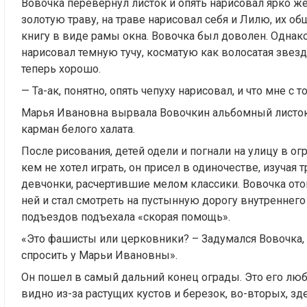
Вовочка перевернул листок и опять нарисовал ярко же
золотую траву, на траве нарисовал себя и Лилю, их о
книгу в виде рамы окна. Вовочка был доволен. Однако 
нарисовал темную тучу, косматую как волосатая звез
теперь хорошо.
— Та-ак, понятно, опять чепуху нарисовал, и что мне с 
Марья Ивановна вырвала Вовочкин альбомный листок и
карман белого халата.
После рисования, детей одели и погнали на улицу в огр
кем не хотел играть, он присел в одиночестве, изучая 
девчонки, расчертившие мелом классики. Вовочка ото
ней и стал смотреть на пустынную дорогу внутреннего
подъездов подъехала «скорая помощь».
«Это фашисты или церковники? – Задумался Вовочка, г
спросить у Марьи Ивановны».
Он пошел в самый дальний конец ограды. Это его люб
видно из-за растущих кустов и березок, во-вторых, 