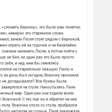
 «сломать березку», это было ему понятно.
ли», наверно это старинное слово
имал, зачем Люля стоит рядом с березкой,
жен играть ей на гудочке и на балалайке.
ь: сначала напинать Люле, а потом пойти с
ше не бил, но один раз это было просто
о себя, и над ним бы смеялись
косился на старательно певшую Лилю и
то за день был сегодня, Вовочку пронзила
ше не догадывался? Все буквы были
завертелся на стуле. Накостылять Лиле
олнечный мир. Один раз они ходили всем
 Вовочкой. С тех пор он и обратил на нее
 полу. Вовочка сполз со стула, пробрался
 будто нагретая на солнце. Лиля завизжала,