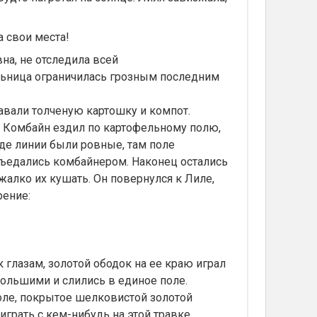
а свои места!
на, не отследила всей
ельница ограничилась грозным последним
авали толченую картошку и компот.
н. Комбайн ездил по картофельному полю,
Где линии были ровные, там поле
 съедались комбайнером. Наконец остались
жалко их кушать. Он повернулся к Лиле,
рение:
 глазам, золотой ободок на ее краю играл
 большими и слились в единое поле.
поле, покрытое шелковистой золотой
играть с кем-нибудь на этой травке.