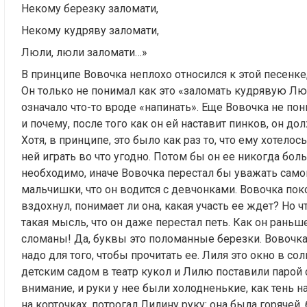
Некому березку заломати,
Некому кудряву заломати,
Люли, люли заломати…»
В принципе Вовочка неплохо относился к этой песенке,
Он только не понимал как это «заломать кудрявую Лю
означало что-то вроде «напинать». Еще Вовочка не пон
и почему, после того как он ей наставит пинков, он дол
Хотя, в принципе, это было как раз то, что ему хотелос
ней играть во что угодно. Потом бы он ее никогда боль
необходимо, иначе Вовочка перестал бы уважать самог
мальчишки, что он водится с девчонками. Вовочка по
вздохнул, понимает ли она, какая участь ее ждет? Но ч
такая мысль, что он даже перестал петь. Как он рань
сломаны! Да, буквы это поломанные березки. Вовочка 
надо для того, чтобы прочитать ее. Лиля это окно в с
детским садом в театр кукол и Лилю поставили парой с
внимание, и руки у нее были холодненькие, как тень на
на корточках, потрогал Лилину руку: она была горячей,