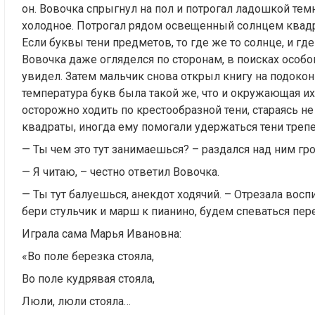
он. Вовочка спрыгнул на пол и потрогал ладошкой тем
холодное. Потрогал рядом освещенный солнцем квадр
Если буквы тени предметов, то где же то солнце, и гд
Вовочка даже огляделся по сторонам, в поисках особог
увидел. Затем мальчик снова открыл книгу на подокон
температура букв была такой же, что и окружающая их
осторожно ходить по крестообразной тени, стараясь не
квадраты, иногда ему помогали удержаться тени тре
— Ты чем это тут занимаешься? – раздался над ним г
— Я читаю, – честно ответил Вовочка.
— Ты тут балуешься, анекдот ходячий. – Отрезала восп
бери стульчик и марш к пианино, будем спеваться пер
Играла сама Марья Ивановна:
«Во поле березка стояла,
Во поле кудрявая стояла,
Люли, люли стояла…