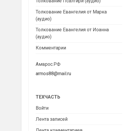
Толкование Псалтири (аудио)
Толкование Евангелия от Марка
(аудио)
Толкование Евангелия от Иоанна
(аудио)
Комментарии
Амврос.РФ
armos88@mail.ru
ТЕХЧАСТЬ
Войти
Лента записей
Лента комментариев