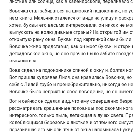
листьев или солнца, как в калейдоскопе, переливало
Вовочка стал забираться на широкий подоконник, но 
нем книга. Мальчик отвлекся от вида на улицу и раскр
хотел, буквы его весьма интересовали, он никак не мо
выпускать на волю дивные страны? На открытой им с
открытую раму окна. Буквы под картинкой сами были
Вовочка живо представил, как он моет буквы и открыв
детсадовское окно, но оно прочно было забито гвоздям
вывалиться.
Вова сидел на подоконнике спиной к окну и, болтая но
Вот пришла кудрявая Лиля, она нравилась Вовочке, но 
себя с Лилей грубо и пренебрежительно, никогда ее не
Вовочке было неприятно свое поведение, но он ничего
Вот и сейчас он сделал вид, что ему совершенно безраз
рассматривать крашенные половицы под своими ногам
интересного, только пыль, летающая в лучах света. Пр
колеблющихся березовых листьев и от темного силуэт
поразившая его мысль: тень от окна напоминала букву